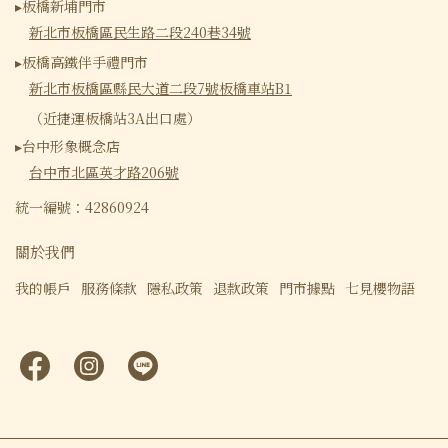
▸板橋新埔門市
新北市板橋區民生路二段240巷34號
▸板橋高鐵伴手禮門市
新北市板橋區縣民大道二段7號板橋車站B1
（近捷運板橋站3A出口處）
▸台中形象概念店
台中市北區英才路206號
統一編號：42860924
關於我們
我的帳戶
服務條款
隱私政策
退款政策
門市據點
七見櫻物語