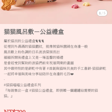
1
/
5
猫猫風呂敷－公益禮盒
屬於貓派的公益禮盒🐈🐈🐈
從裡到外滿滿的貓貓圖紋，就像被貓咪圍繞在身邊一般
風呂敷上粉色調的日系波浪探頭而出
細細拆開後禮盒上又是一場溫馨的婚禮
是曾經受到幫助的浪貓們前來祝福同樂的畫面
其中最特別的是餅乾中有著 #首創與貓咪共食的手工喜餅-猫猫餅乾
一起將幸福與美味分享給陪伴在身邊的毛孩❤️
-
#猫猫喵喵公益禮盒系列
『每銷售出一盒 #猫猫公益禮盒，即捐贈一個罐罐給需要的猫
猫。』
NT$790