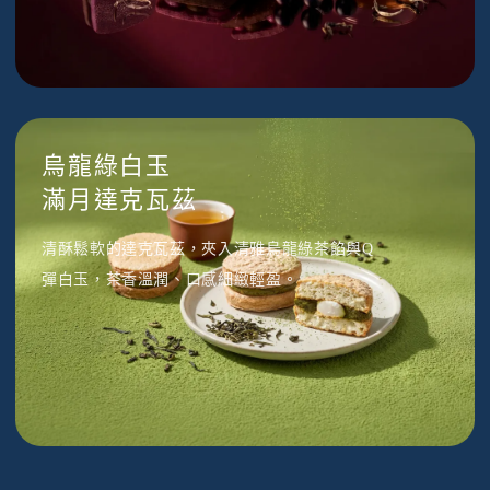
烏龍綠白玉
滿月達克瓦茲
清酥鬆軟的達克瓦茲，夾入清雅烏龍綠茶餡與Q
彈白玉，茶香溫潤、口感細緻輕盈。