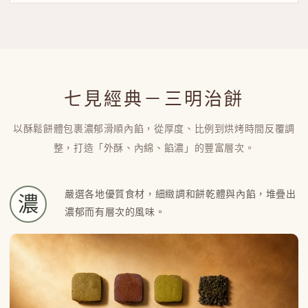
七見經典－三明治餅
以酥鬆餅體包裹濃郁滑順內餡，從厚度、比例到烘烤時間反覆調
整，打造「外酥、內綿、餡濃」的豐富層次。
嚴選各地優質食材，細緻調和餅乾體與內餡，堆疊出
濃
濃郁而有層次的風味。