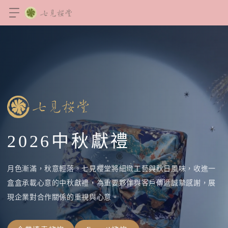
2026中秋獻禮
月色漸滿，秋意輕落。七見櫻堂將細緻工藝與秋日風味，收進一
盒盒承載心意的中秋獻禮，為重要夥伴與客戶傳遞誠摯感謝，展
現企業對合作關係的重視與心意。