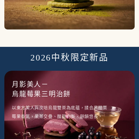
2026中秋限定新品
月影美人－
烏龍莓果三明治餅
以東方美人與炭培烏龍雙茶為底蘊，揉合黑醋栗
莓果香氣，果茶交疊、酸甜均衡、餘韻悠長。